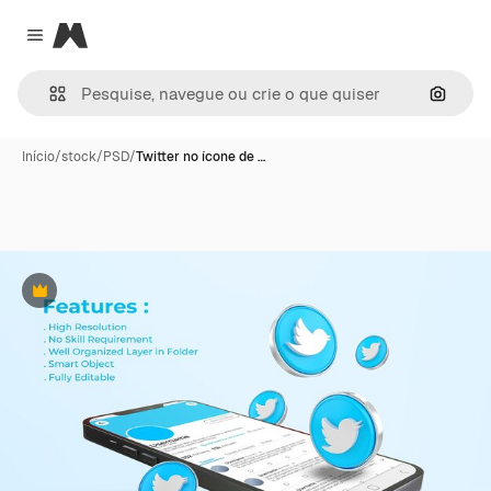
Magnific
Close menu
Pesqui
Início
/
stock
/
PSD
/
Twitter no ícone de …
Premium