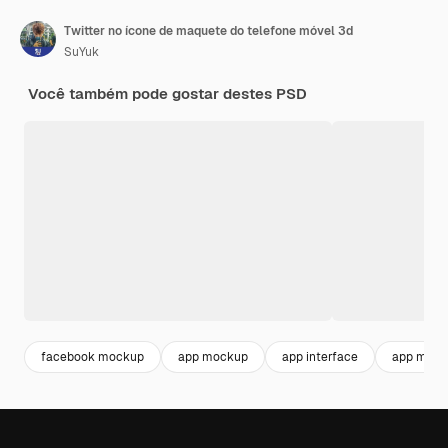
Twitter no ícone de maquete do telefone móvel 3d
SuYuk
Você também pode gostar destes PSD
facebook mockup
app mockup
app interface
app mobil