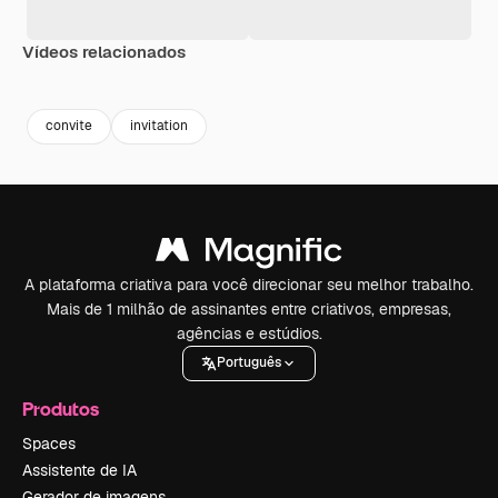
Vídeos relacionados
Premium
Premium
Gerado por IA
Premium
Premium
convite
invitation
A plataforma criativa para você direcionar seu melhor trabalho.
Mais de 1 milhão de assinantes entre criativos, empresas,
agências e estúdios.
Português
Produtos
Spaces
Assistente de IA
Gerador de imagens