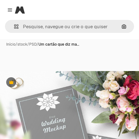
Magnific
Close menu
Pesqui
Início
/
stock
/
PSD
/
Um cartão que diz ma…
Premium