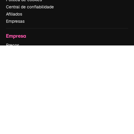
Central de confiabilidade
Afiliados
Empresas
Empresa
Preços
Sobre nós
Reviews
Emprego
Tendências de pesquisa
Blog
Eventos
Slidesgo
Vender conteúdo
Sala de imprensa
Procurando por magnific.ai?
Siga-nos