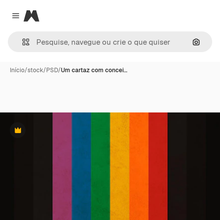
Magnific
Close menu
Pesqui
Início
/
stock
/
PSD
/
Um cartaz com concei…
Premium