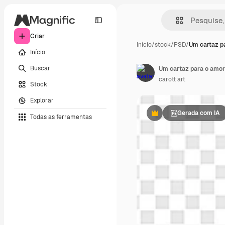
Criar
Início
/
stock
/
PSD
/
Um cartaz p
Início
Buscar
Um cartaz para o amo
carott art
Stock
Explorar
Gerada com IA
Todas as ferramentas
Premium