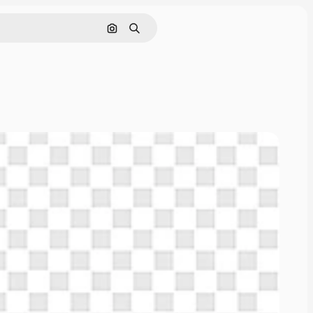
Pesquisar por imagem
Buscar