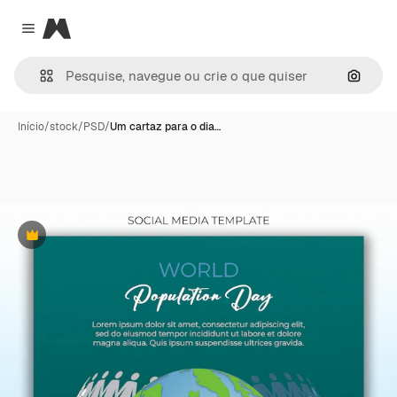
Magnific
Close menu
Pesqui
Início
/
stock
/
PSD
/
Um cartaz para o dia…
Premium