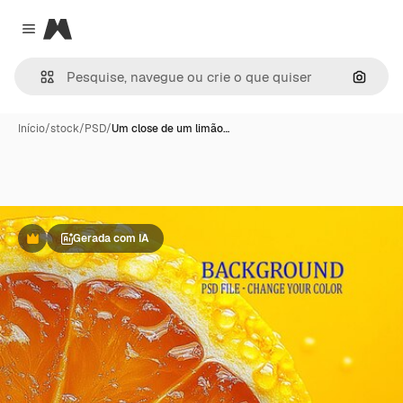
Magnific
Close menu
Pesqui
Início
/
stock
/
PSD
/
Um close de um limão…
Gerada com IA
Premium