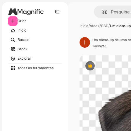
Criar
Início
/
stock
/
PSD
/
Um close-up
Início
Buscar
Um close-up de uma ca
ikasnyt3
Stock
Explorar
Todas as ferramentas
Premium