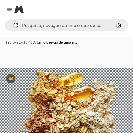
Magnific
Close menu
Pesqui
Início
/
stock
/
PSD
/
Um close-up de uma m…
Premium