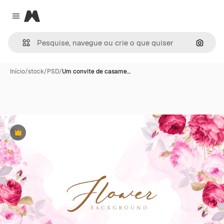
Magnific
Close menu
Pesqui
Início
/
stock
/
PSD
/
Um convite de casame…
Premium