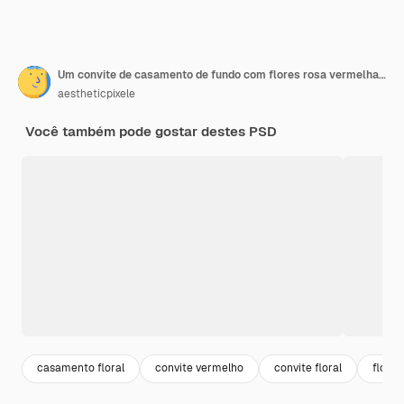
Um convite de casamento de fundo com flores rosa vermelhas e decoração de folhas
aestheticpixele
Você também pode gostar destes PSD
casamento floral
convite vermelho
convite floral
flor r