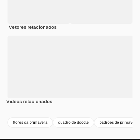
Vetores relacionados
Vídeos relacionados
Premium
Premium
Premium
Premium
flores da primavera
quadro de doodle
padrões de primavera