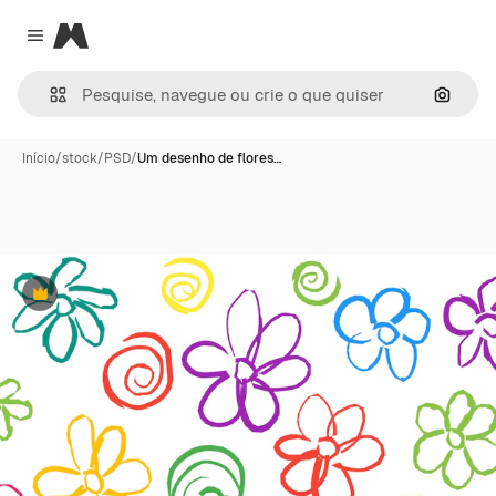
Magnific
Close menu
Pesqui
Início
/
stock
/
PSD
/
Um desenho de flores…
Premium