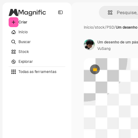
Criar
Início
/
stock
/
PSD
/
Um desenho
Início
Buscar
Um desenho de um pás
VuSang
Stock
Explorar
Todas as ferramentas
Premium