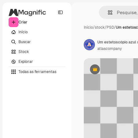
Criar
Início
/
stock
/
PSD
/
Um estetosc
Início
Buscar
atlascompany
Stock
Explorar
Todas as ferramentas
Premium