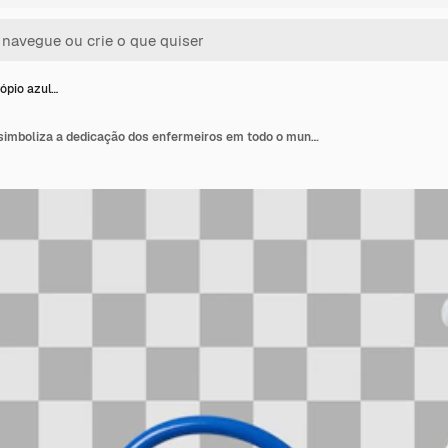
ópio azul…
Um estetoscópio azul simboliza a dedicação dos enfermeiros em todo o mundo isolados em PNG branco