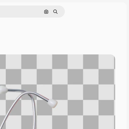
Pesquisar por imagem
Buscar