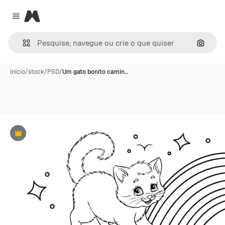
Magnific
Close menu
Pesqui
Início
/
stock
/
PSD
/
Um gato bonito camin…
Premium