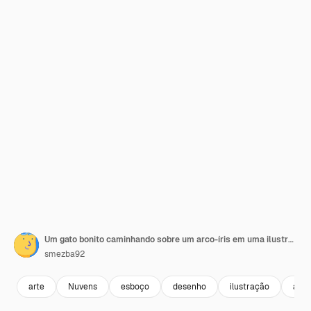
Um gato bonito caminhando sobre um arco-íris em uma ilustração caprichosa
smezba92
arte
Nuvens
esboço
desenho
ilustração
arco