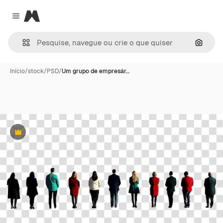
Magnific
Close menu
Pesqui
Início
/
stock
/
PSD
/
Um grupo de empresár…
Premium