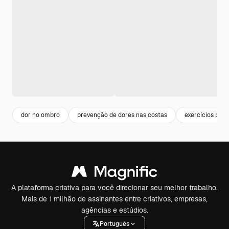
dor no ombro
prevenção de dores nas costas
exercícios para
A plataforma criativa para você direcionar seu melhor trabalho.
Mais de 1 milhão de assinantes entre criativos, empresas,
agências e estúdios.
Português