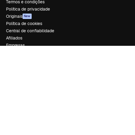
Termos e condições
Política de privacidade
Originais
New
Política de cookies
Central de confiabilidade
Afiliados
Empresas
Empresa
Preços
Sobre nós
Reviews
Emprego
Tendências de pesquisa
Blog
Eventos
Slidesgo
Vender conteúdo
Sala de imprensa