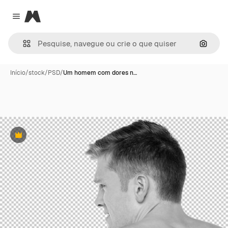
Magnific
Close menu
Pesqui
Início
/
stock
/
PSD
/
Um homem com dores n…
Premium