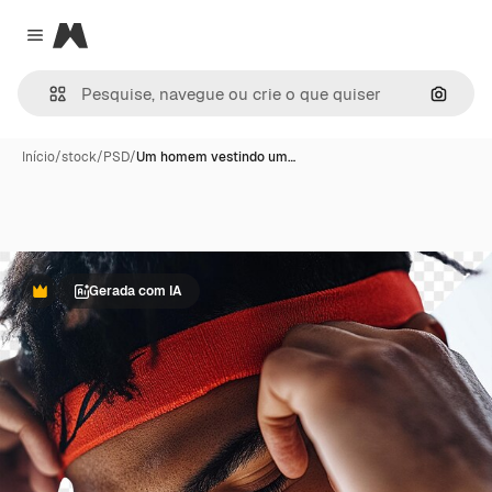
Magnific
Close menu
Pesqui
Início
/
stock
/
PSD
/
Um homem vestindo um…
Gerada com IA
Premium