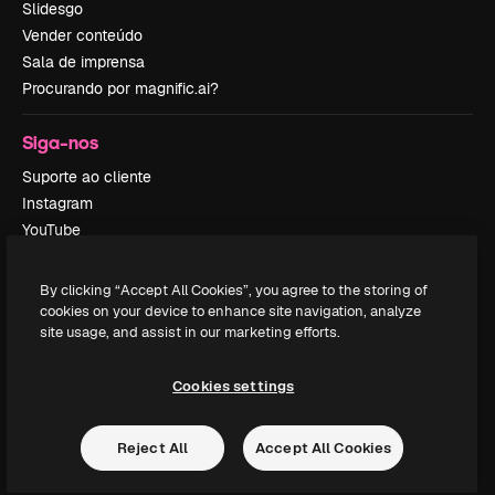
Slidesgo
Vender conteúdo
Sala de imprensa
Procurando por magnific.ai?
Siga-nos
Suporte ao cliente
Instagram
YouTube
LinkedIn
TikTok
By clicking “Accept All Cookies”, you agree to the storing of
Discord
cookies on your device to enhance site navigation, analyze
site usage, and assist in our marketing efforts.
X
Reddit
Cookies settings
Copyright © 2010-
2026
Freepik Company S.L.U.
Todos os direitos
Reject All
Accept All Cookies
reservados
.