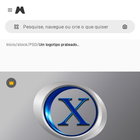
Magnific
Close menu
Pesqui
Início
/
stock
/
PSD
/
Um logotipo prateado…
Premium