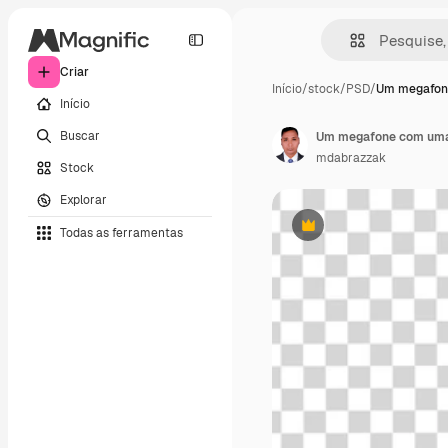
Criar
Início
/
stock
/
PSD
/
Um megafon
Início
Buscar
Um megafone com uma 
mdabrazzak
Stock
Explorar
Todas as ferramentas
Premium