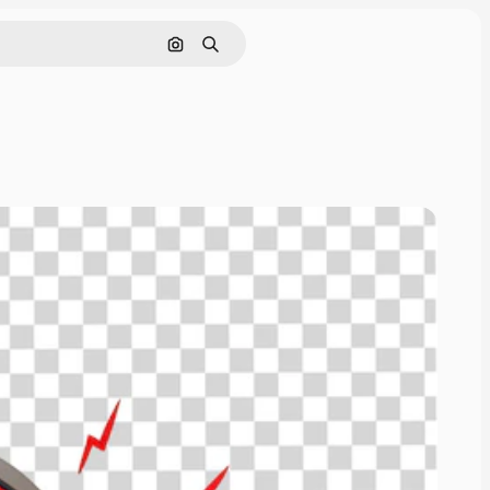
Pesquisar por imagem
Buscar