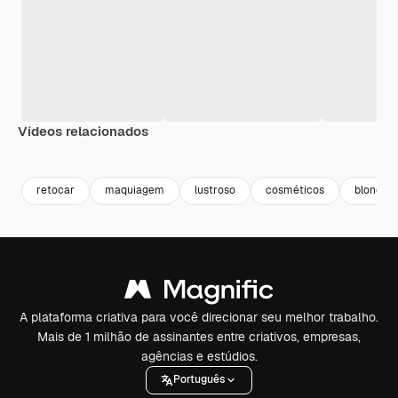
Vídeos relacionados
Premium
Premium
Gerado por IA
Premium
Premium
Gerado por 
retocar
maquiagem
lustroso
cosméticos
blonde
A plataforma criativa para você direcionar seu melhor trabalho.
Mais de 1 milhão de assinantes entre criativos, empresas,
agências e estúdios.
Português