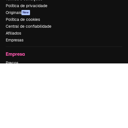
Política de privacidade
Originais
New
Política de cookies
Central de confiabilidade
Afiliados
Empresas
Empresa
Preços
Sobre nós
Reviews
Emprego
Tendências de pesquisa
Blog
Eventos
Slidesgo
Vender conteúdo
Sala de imprensa