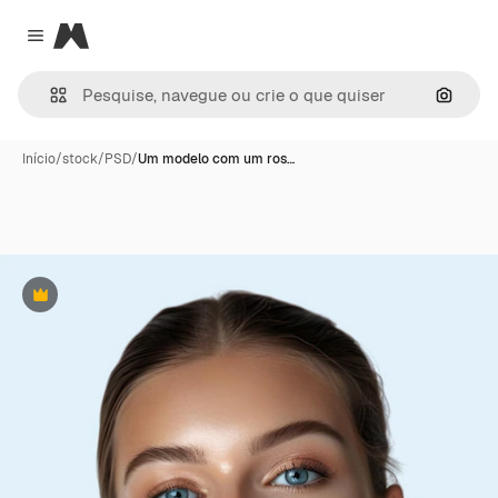
Magnific
Close menu
Pesqui
Início
/
stock
/
PSD
/
Um modelo com um ros…
Premium