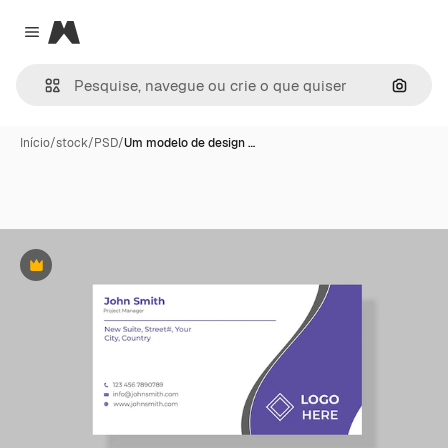
Magnific
Close menu
Pesqui
Início
/
stock
/
PSD
/
Um modelo de design …
Premium