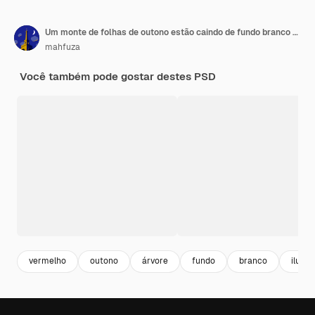
Um monte de folhas de outono estão caindo de fundo branco com um padrão de folhas vermelhas e amarelas
mahfuza
Você também pode gostar destes PSD
vermelho
outono
árvore
fundo
branco
ilust