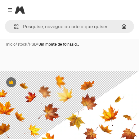
Magnific
Close menu
Pesqui
Início
/
stock
/
PSD
/
Um monte de folhas d…
Premium