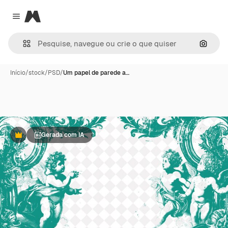
Magnific
Close menu
Pesqui
Início
/
stock
/
PSD
/
Um papel de parede a…
Gerada com IA
Premium