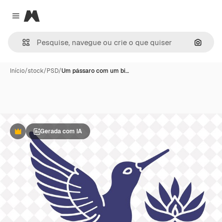
Magnific
Close menu
Pesqui
Início
/
stock
/
PSD
/
Um pássaro com um bi…
Gerada com IA
Premium