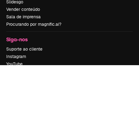
Slidesgo
Vender conteúdo
Sala de imprensa
Procurando por magnific.ai?
Siga-nos
Suporte ao cliente
Instagram
YouTube
LinkedIn
TikTok
Discord
X
Reddit
Copyright © 2010-
2026
Freepik Company S.L.U.
Todos os direitos
reservados
.