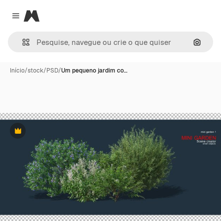
Magnific
Close menu
Pesqui
Início
/
stock
/
PSD
/
Um pequeno jardim co…
Premium