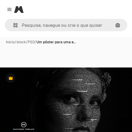
Magnific
Close menu
Pesqui
Início
/
stock
/
PSD
/
Um pôster para uma e…
Premium