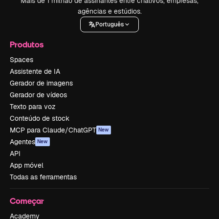
Mais de 1 milhão de assinantes entre criativos, empresas,
agências e estúdios.
Português
Produtos
Spaces
Assistente de IA
Gerador de imagens
Gerador de vídeos
Texto para voz
Conteúdo de stock
MCP para Claude/ChatGPT
New
Agentes
New
API
App móvel
Todas as ferramentas
Começar
Academy