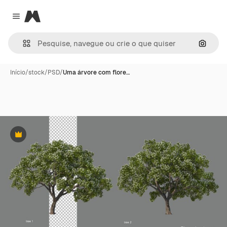
Magnific
Close menu
Pesqui
Início
/
stock
/
PSD
/
Uma árvore com flore…
Premium