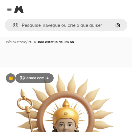
Magnific
Close menu
Pesqui
Início
/
stock
/
PSD
/
Uma estátua de um an…
Gerada com IA
Premium