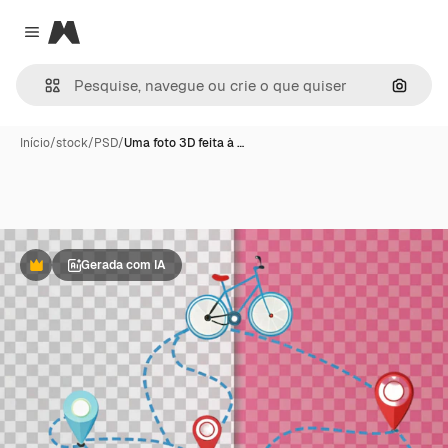
Magnific
Close menu
Pesqui
Início
/
stock
/
PSD
/
Uma foto 3D feita à …
Gerada com IA
Premium