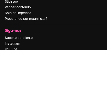
Slidesgo
Vender conteúdo
Sala de imprensa
Procurando por magnific.ai?
Siga-nos
Suporte ao cliente
Instagram
YouTube
LinkedIn
TikTok
Discord
X
Reddit
Copyright © 2010-
2026
Freepik Company S.L.U.
Todos os direitos
reservados
.