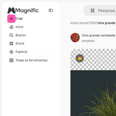
Criar
Início
/
stock
/
PSD
/
Uma grande 
Início
Buscar
Uma grande variedade 
jomphon
Stock
Explorar
Todas as ferramentas
Premium