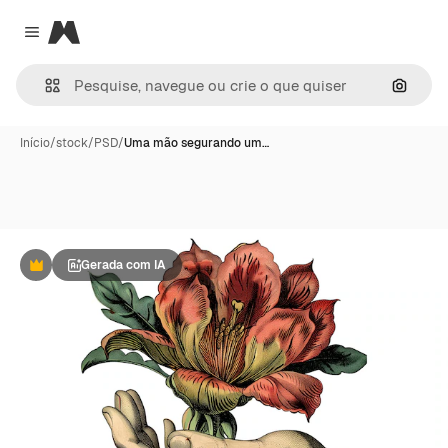
Magnific
Close menu
Pesqui
Início
/
stock
/
PSD
/
Uma mão segurando um…
Gerada com IA
Premium