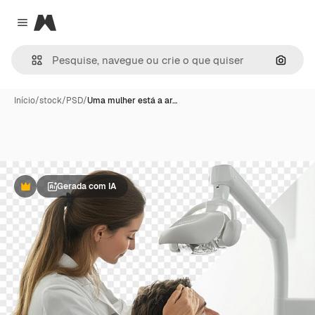
Magnific
Close menu
Pesqui
Início
/
stock
/
PSD
/
Uma mulher está a ar…
Gerada com IA
Premium