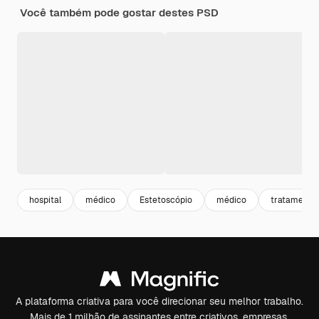
Você também pode gostar destes PSD
hospital
médico
Estetoscópio
médico
tratamento
A plataforma criativa para você direcionar seu melhor trabalho.
Mais de 1 milhão de assinantes entre criativos, empresas,