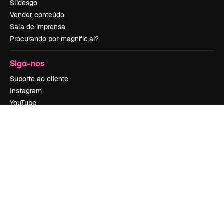
Slidesgo
Vender conteúdo
Sala de imprensa
Procurando por magnific.ai?
Siga-nos
Suporte ao cliente
Instagram
YouTube
LinkedIn
TikTok
Discord
X
Reddit
Copyright © 2010-
2026
Freepik Company S.L.U.
Todos os direitos
reservados
.