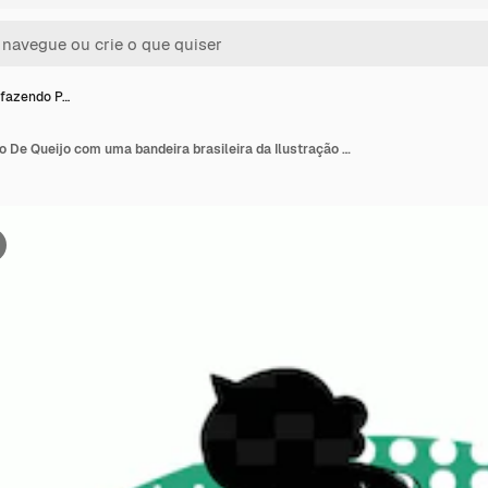
fazendo P…
Uma mulher fazendo Po De Queijo com uma bandeira brasileira da Ilustração I Vida e Cultura Brasileira