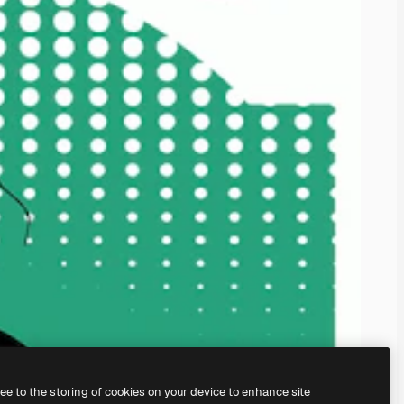
ree to the storing of cookies on your device to enhance site
nosso
gerador de imagens com IA.