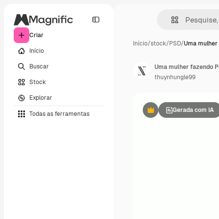
Criar
Início
/
stock
/
PSD
/
Uma mulher 
Início
Buscar
thuynhungle99
Stock
Explorar
Gerada com IA
Todas as ferramentas
Premium