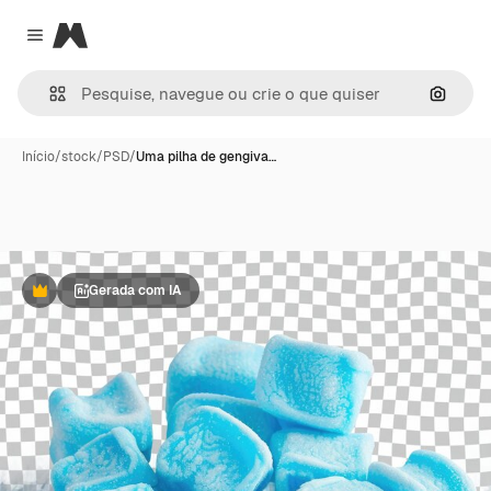
Magnific
Close menu
Pesqui
Início
/
stock
/
PSD
/
Uma pilha de gengiva…
Gerada com IA
Premium