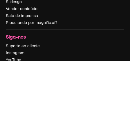
Slidesgo
Vender conteúdo
Sala de imprensa
Procurando por magnific.ai?
Siga-nos
Suporte ao cliente
Instagram
YouTube
LinkedIn
TikTok
Discord
X
Reddit
Copyright © 2010-
2026
Freepik Company S.L.U.
Todos os direitos
reservados
.