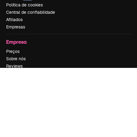
Política de cookies
Central de confiabilidade
Afiliados
Empresas
Empresa
Preços
Sobre nós
Reviews
Emprego
Tendências de pesquisa
Blog
Eventos
Slidesgo
Vender conteúdo
Sala de imprensa
Procurando por magnific.ai?