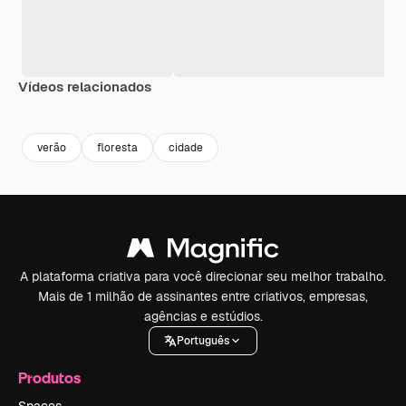
Vídeos relacionados
Premium
Premium
Premium
Premium
verão
floresta
cidade
A plataforma criativa para você direcionar seu melhor trabalho.
Mais de 1 milhão de assinantes entre criativos, empresas,
agências e estúdios.
Português
Produtos