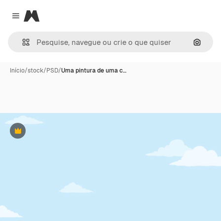
Magnific
Close menu
Pesqui
Início
/
stock
/
PSD
/
Uma pintura de uma c…
Premium