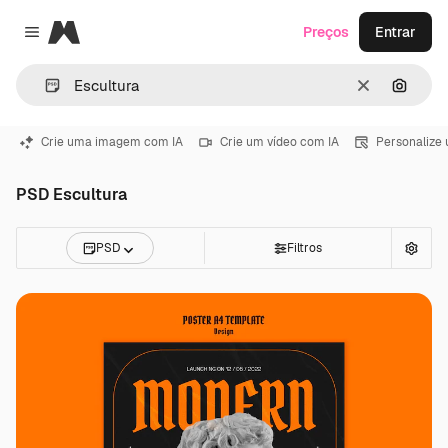
Magnific
Preços
Entrar
Close menu
Limpar
Pesqui
Crie uma imagem com IA
Crie um vídeo com IA
Personalize
PSD Escultura
PSD
Filtros