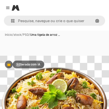
Magnific
Close menu
Pesqui
Início
/
stock
/
PSD
/
Uma tigela de arroz …
Gerada com IA
Premium