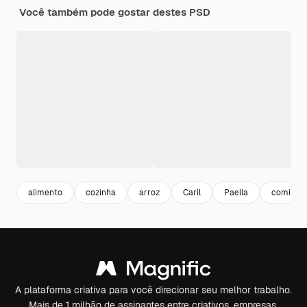
Você também pode gostar destes PSD
alimento
cozinha
arroz
Caril
Paella
comida a
A plataforma criativa para você direcionar seu melhor trabalho.
Mais de 1 milhão de assinantes entre criativos, empresas,