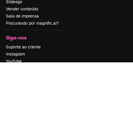
Slidesgo
Vender conteúdo
Sala de imprensa
Procurando por magnific.ai?
Siga-nos
Suporte ao cliente
Instagram
YouTube
LinkedIn
TikTok
Discord
X
Reddit
Copyright © 2010-
2026
Freepik Company S.L.U.
Todos os direitos
reservados
.