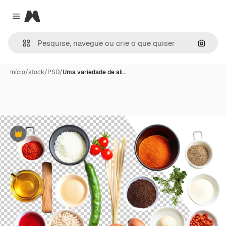
Magnific
Close menu
Pesqui
Início
/
stock
/
PSD
/
Uma variedade de ali…
Premium