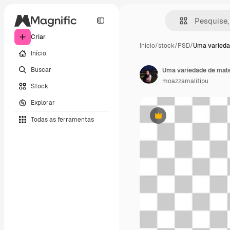
Criar
Início
/
stock
/
PSD
/
Uma varieda
Início
Buscar
moazzamalitipu
Stock
Explorar
Todas as ferramentas
Premium