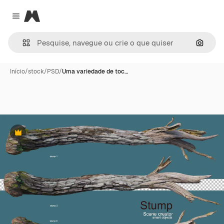
Magnific
Close menu
Pesqui
Início
/
stock
/
PSD
/
Uma variedade de toc…
Premium