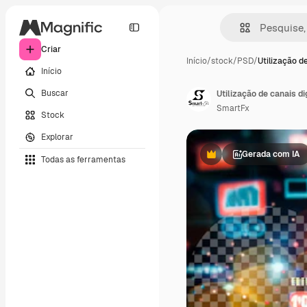
Criar
Início
/
stock
/
PSD
/
Utilização d
Início
Buscar
SmartFx
Stock
Explorar
Gerada com IA
Todas as ferramentas
Premium