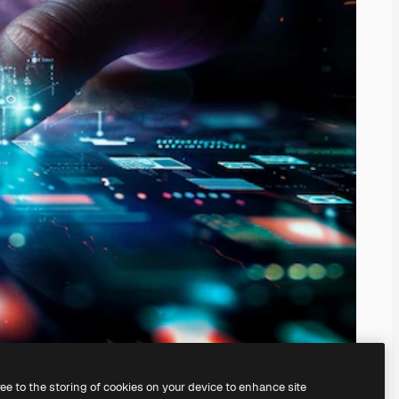
ree to the storing of cookies on your device to enhance site
nosso
gerador de imagens com IA.