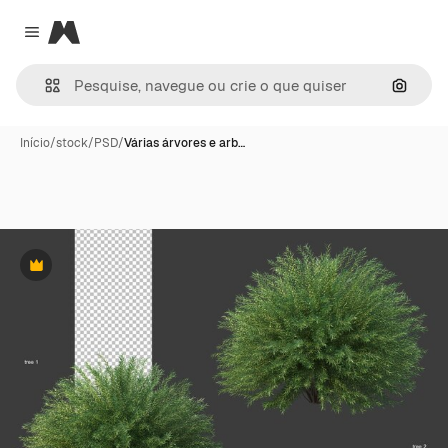
Magnific
Close menu
Pesqui
Início
/
stock
/
PSD
/
Várias árvores e arb…
Premium