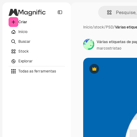
Criar
Início
/
stock
/
PSD
/
Várias etiqu
Início
Buscar
Várias etiquetas de p
marcostristao
Stock
Explorar
Todas as ferramentas
Premium