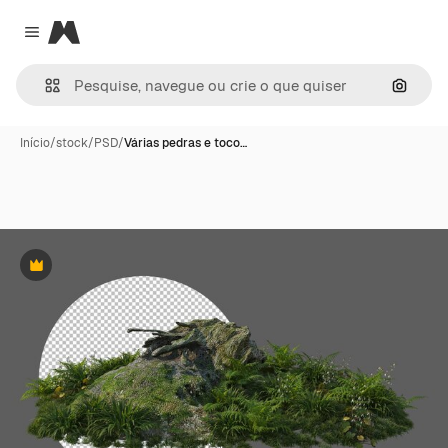
Magnific
Close menu
Pesqui
Início
/
stock
/
PSD
/
Várias pedras e toco…
Premium