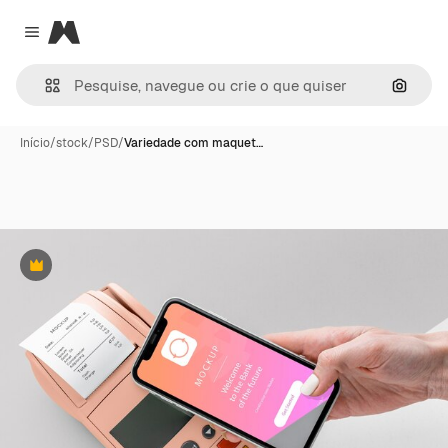
Magnific
Close menu
Pesqui
Início
/
stock
/
PSD
/
Variedade com maquet…
Premium