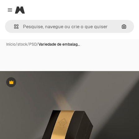
Magnific
Close menu
Pesqui
Início
/
stock
/
PSD
/
Variedade de embalag…
Premium