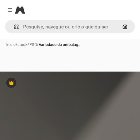
Magnific
Close menu
Pesqui
Início
/
stock
/
PSD
/
Variedade de embalag…
Premium