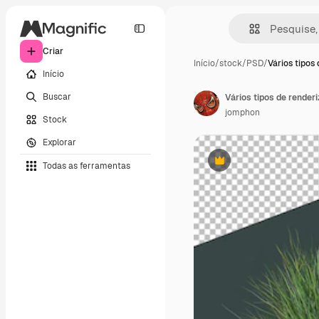
Criar
Início
/
stock
/
PSD
/
Vários tipos
Início
Buscar
Vários tipos de rende
jomphon
Stock
Explorar
Todas as ferramentas
Premium