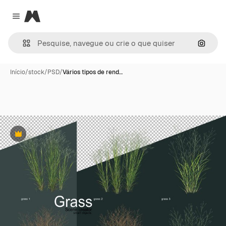
Magnific
Close menu
Pesqui
Início
/
stock
/
PSD
/
Vários tipos de rend…
Premium