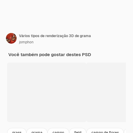
Vários tipos de renderização 3D de grama
jomphon
Você também pode gostar destes PSD
grass
grama
campo
field
campo de flores
ja