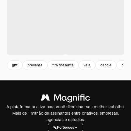
gift
presente
fita presente
vela
candle
prese
A plataforma criativa para você direcionar seu melhor trabalho.
Mais de 1 milhão de assinantes entre criativos, empresas,
agências e estúdios.
Português