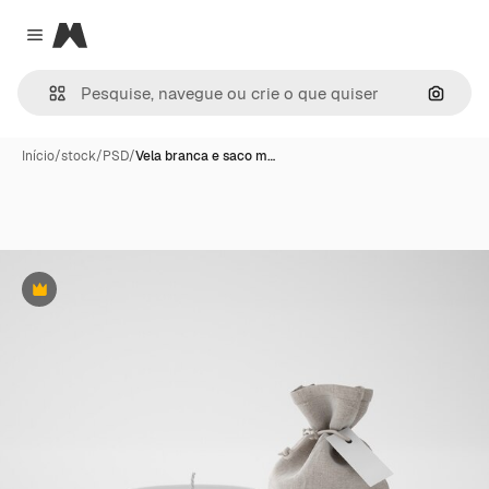
Magnific
Close menu
Pesqui
Início
/
stock
/
PSD
/
Vela branca e saco m…
Premium