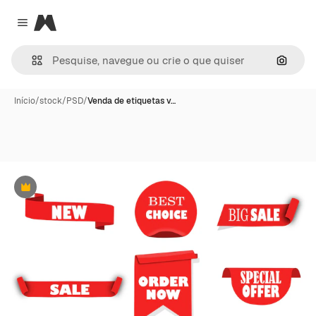
Magnific
Close menu
Pesqui
Início
/
stock
/
PSD
/
Venda de etiquetas v…
Premium